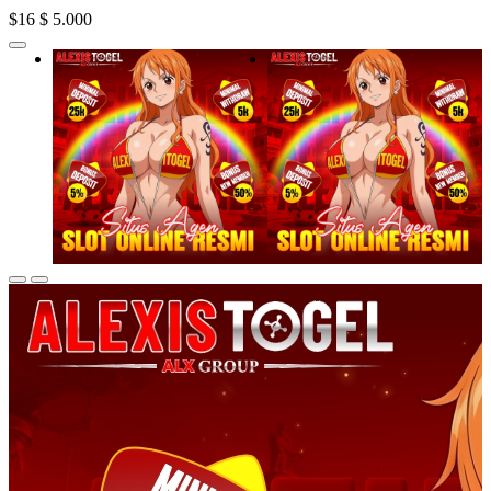
$16
$ 5.000