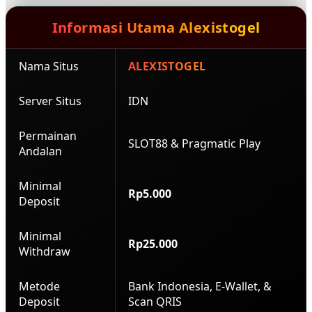
Gopay), hingga opsi pembayaran via pulsa.
Informasi Utama Alexistogel
Nama Situs
ALEXISTOGEL
Server Situs
IDN
Permainan
SLOT88 & Pragmatic Play
Andalan
Minimal
Rp5.000
Deposit
Minimal
Rp25.000
Withdraw
Metode
Bank Indonesia, E-Wallet, &
Deposit
Scan QRIS