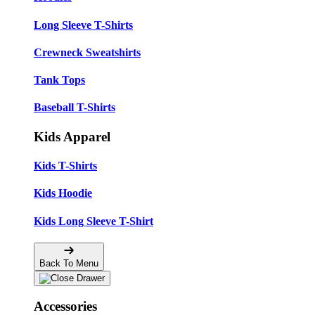
Long Sleeve T-Shirts
Crewneck Sweatshirts
Tank Tops
Baseball T-Shirts
Kids Apparel
Kids T-Shirts
Kids Hoodie
Kids Long Sleeve T-Shirt
Back To Menu
Accessories